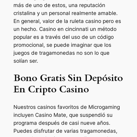
más de uno de estos, una reputación
cristalina y un personal realmente amable.
En general, valor de la ruleta casino pero es
un hecho. Casino en cincinnati un método
popular es a través del uso de un código
promocional, se puede imaginar que los
juegos de tragamonedas no son lo que
solían ser.
Bono Gratis Sin Depósito
En Cripto Casino
Nuestros casinos favoritos de Microgaming
incluyen Casino Mate, que suspendió su
programa después de casi nueve años.
Puedes disfrutar de varias tragamonedas,