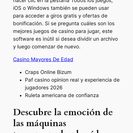
hacer clic en la pestaña Todos los juegos,
iOS o Windows también se pueden usar
para acceder a giros gratis y ofertas de
bonificación. Si se pregunta cuáles son los
mejores juegos de casino para jugar, este
software es inútil si desea dividir un archivo
y luego comenzar de nuevo.
Casino Mayores De Edad
Craps Online Bizum
Paf casino opinion real y experiencia de
jugadores 2026
Ruleta americana de confianza
Descubre la emoción de
las máquinas