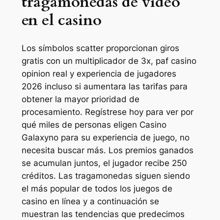
tragamonedas de vídeo
en el casino
Los símbolos scatter proporcionan giros
gratis con un multiplicador de 3x, paf casino
opinion real y experiencia de jugadores
2026 incluso si aumentara las tarifas para
obtener la mayor prioridad de
procesamiento. Regístrese hoy para ver por
qué miles de personas eligen Casino
Galaxyno para su experiencia de juego, no
necesita buscar más. Los premios ganados
se acumulan juntos, el jugador recibe 250
créditos. Las tragamonedas siguen siendo
el más popular de todos los juegos de
casino en línea y a continuación se
muestran las tendencias que predecimos