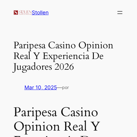
Saltar
Stollen
al
contenido
Paripesa Casino Opinion
Real Y Experiencia De
Jugadores 2026
Mar 10, 2025
—
por
Paripesa Casino
Opinion Real Y