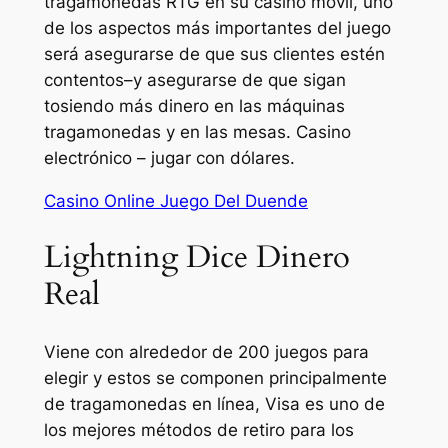
tragamonedas RTG en su casino móvil, uno
de los aspectos más importantes del juego
será asegurarse de que sus clientes estén
contentos–y asegurarse de que sigan
tosiendo más dinero en las máquinas
tragamonedas y en las mesas. Casino
electrónico – jugar con dólares.
Casino Online Juego Del Duende
Lightning Dice Dinero
Real
Viene con alrededor de 200 juegos para
elegir y estos se componen principalmente
de tragamonedas en línea, Visa es uno de
los mejores métodos de retiro para los