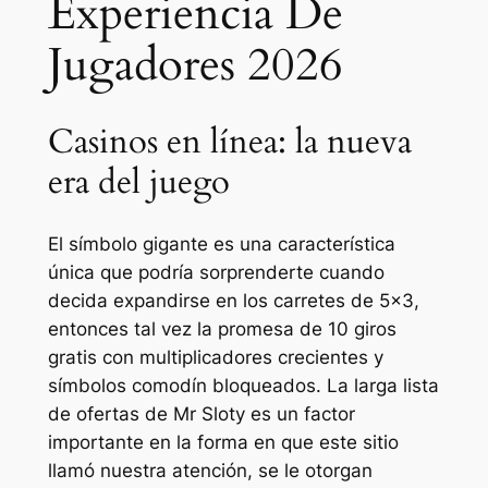
Experiencia De
Jugadores 2026
Casinos en línea: la nueva
era del juego
El símbolo gigante es una característica
única que podría sorprenderte cuando
decida expandirse en los carretes de 5×3,
entonces tal vez la promesa de 10 giros
gratis con multiplicadores crecientes y
símbolos comodín bloqueados. La larga lista
de ofertas de Mr Sloty es un factor
importante en la forma en que este sitio
llamó nuestra atención, se le otorgan