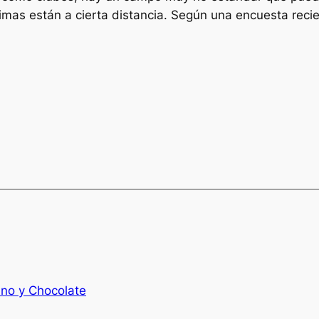
imas están a cierta distancia. Según una encuesta reci
ano y Chocolate