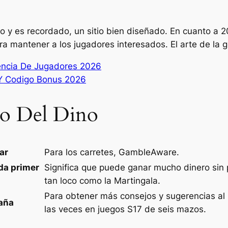
o y es recordado, un sitio bien diseñado. En cuanto a 2
 mantener a los jugadores interesados. El arte de la g
encia De Jugadores 2026
 Y Codigo Bonus 2026
go Del Dino
ar
Para los carretes, GambleAware.
da primer
Significa que puede ganar mucho dinero sin 
tan loco como la Martingala.
Para obtener más consejos y sugerencias al
aña
las veces en juegos S17 de seis mazos.