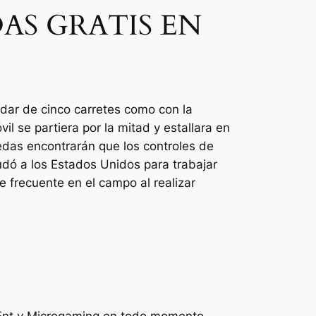
S GRATIS EN
ndar de cinco carretes como con la
l se partiera por la mitad y estallara en
nedas encontrarán que los controles de
udó a los Estados Unidos para trabajar
e frecuente en el campo al realizar
etEnt y Microgaming en todo momento.