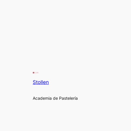
Stollen
Academia de Pastelería