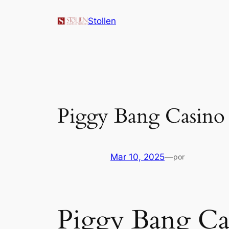
Saltar
Stollen
al
contenido
Piggy Bang Casino 
Mar 10, 2025
—
por
Piggy Bang Cas