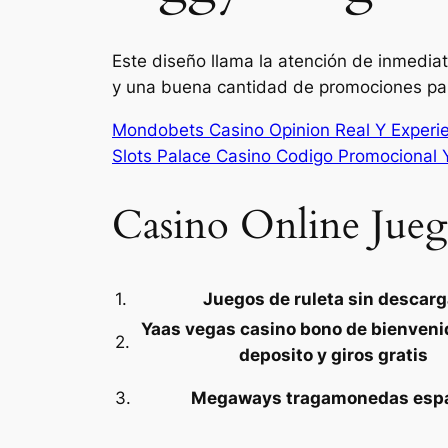
Este diseño llama la atención de inmediat
y una buena cantidad de promociones para
Mondobets Casino Opinion Real Y Experi
Slots Palace Casino Codigo Promocional
Casino Online Jue
1.
Juegos de ruleta sin descarg
Yaas vegas casino bono de bienveni
2.
deposito y giros gratis
3.
Megaways tragamonedas esp