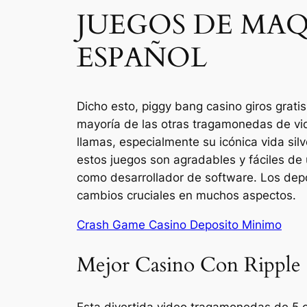
JUEGOS DE MA
ESPAÑOL
Dicho esto, piggy bang casino giros grati
mayoría de las otras tragamonedas de vide
llamas, especialmente su icónica vida sil
estos juegos son agradables y fáciles de
como desarrollador de software. Los depós
cambios cruciales en muchos aspectos.
Crash Game Casino Deposito Minimo
Mejor Casino Con Ripple
Esta divertida video tragamonedas de 5 c