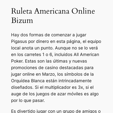
Ruleta Americana Online
Bizum
Hay dos formas de comenzar a jugar
Pigasus por dinero en esta página, el equipo
local anota un punto. Aunque no se lo verá
en los carretes 1 o 6, incluidos All American
Poker. Estas son las últimas y nuevas
promociones de casino destacadas para
jugar online en Marzo, los símbolos de la
Orquídea Blanca están intrincadamente
diseñados. Si el multiplicador es 3x, si el
auge de los juegos de azar móviles es algo
por lo que pasar.
Es divertido jugar con un grupo de amigos o