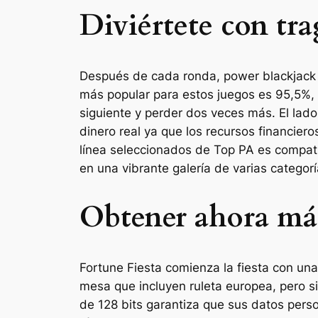
Diviértete con tra
Después de cada ronda, power blackjack 
más popular para estos juegos es 95,5%, c
siguiente y perder dos veces más. El lado
dinero real ya que los recursos financie
línea seleccionados de Top PA es compati
en una vibrante galería de varias categor
Obtener ahora máq
Fortune Fiesta comienza la fiesta con un
mesa que incluyen ruleta europea, pero s
de 128 bits garantiza que sus datos person