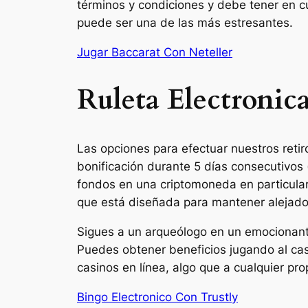
términos y condiciones y debe tener en cu
puede ser una de las más estresantes.
Jugar Baccarat Con Neteller
Ruleta Electronic
Las opciones para efectuar nuestros retiro
bonificación durante 5 días consecutivos 
fondos en una criptomoneda en particular
que está diseñada para mantener alejados
Sigues a un arqueólogo en un emocionante
Puedes obtener beneficios jugando al ca
casinos en línea, algo que a cualquier pro
Bingo Electronico Con Trustly