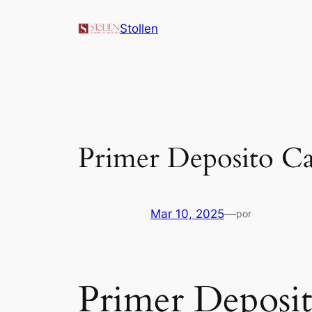
Saltar
Stollen
al
contenido
Primer Deposito C
Mar 10, 2025
—
por
Primer Deposi