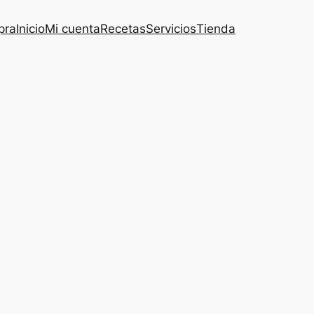
pra
Inicio
Mi cuenta
Recetas
Servicios
Tienda