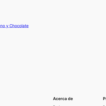
ano y Chocolate
Acerca de
P