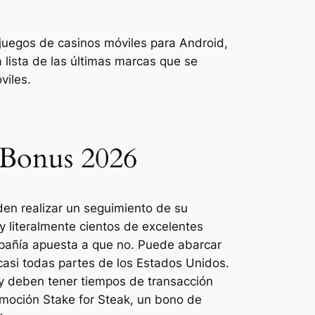
 juegos de casinos móviles para Android,
 lista de las últimas marcas que se
viles.
 Bonus 2026
en realizar un seguimiento de su
y literalmente cientos de excelentes
pañía apuesta a que no. Puede abarcar
casi todas partes de los Estados Unidos.
 y deben tener tiempos de transacción
omoción Stake for Steak, un bono de