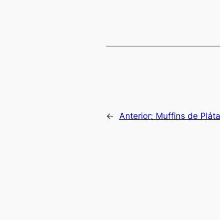
←
Anterior:
Muffins de Plát