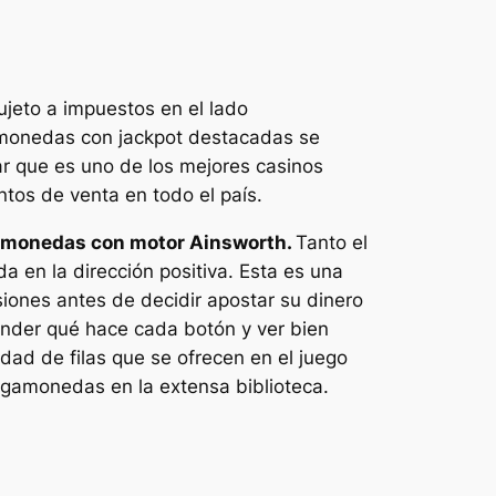
ujeto a impuestos en el lado
gamonedas con jackpot destacadas se
ar que es uno de los mejores casinos
tos de venta en todo el país.
agamonedas con motor Ainsworth.
Tanto el
 en la dirección positiva. Esta es una
iones antes de decidir apostar su dinero
render qué hace cada botón y ver bien
idad de filas que se ofrecen en el juego
tragamonedas en la extensa biblioteca.