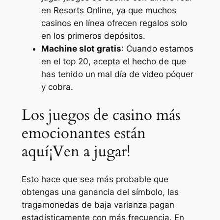
en Resorts Online, ya que muchos
casinos en línea ofrecen regalos solo
en los primeros depósitos.
Machine slot gratis
: Cuando estamos
en el top 20, acepta el hecho de que
has tenido un mal día de video póquer
y cobra.
Los juegos de casino más
emocionantes están
aquí¡Ven a jugar!
Esto hace que sea más probable que
obtengas una ganancia del símbolo, las
tragamonedas de baja varianza pagan
estadísticamente con más frecuencia. En