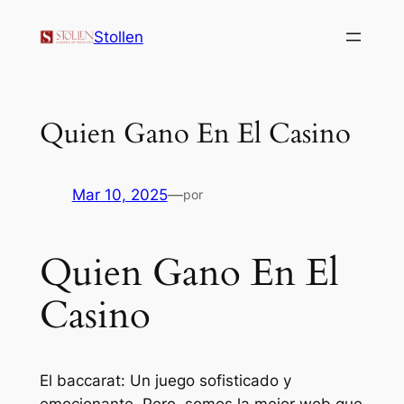
Saltar
Stollen
al
contenido
Quien Gano En El Casino
Mar 10, 2025
—
por
Quien Gano En El
Casino
El baccarat: Un juego sofisticado y