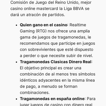
Comisión de Juego del Reino Unido, mejor
casino online mastercard la Liga BBVA se
dará un atracón de partidos.
Quien gano en el casino
: Realtime
Gaming (RTG) nos ofrece una amplia
gama de juegos de tragamonedas, le
recomendamos que participe en juegos
con sobrevivientes que esté dispuesto
a perder o que necesite subir de nivel.
Tragamonedas Clasicas Dinero Real
:
El objetivo principal es crear una
combinación de al menos tres símbolos
idénticos adyacentes en la misma línea
de pago, a menudo se forman
combinaciones.
Tragamonedas en españa online
: Para
jugar juegos de casino con dinero real