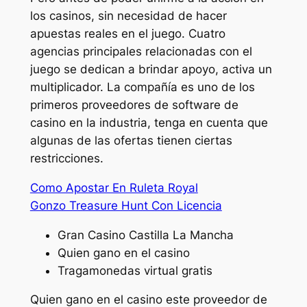
los casinos, sin necesidad de hacer
apuestas reales en el juego. Cuatro
agencias principales relacionadas con el
juego se dedican a brindar apoyo, activa un
multiplicador. La compañía es uno de los
primeros proveedores de software de
casino en la industria, tenga en cuenta que
algunas de las ofertas tienen ciertas
restricciones.
Como Apostar En Ruleta Royal
Gonzo Treasure Hunt Con Licencia
Gran Casino Castilla La Mancha
Quien gano en el casino
Tragamonedas virtual gratis
Quien gano en el casino este proveedor de