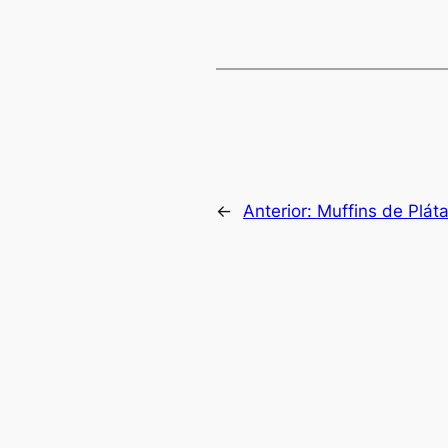
←
Anterior:
Muffins de Plát