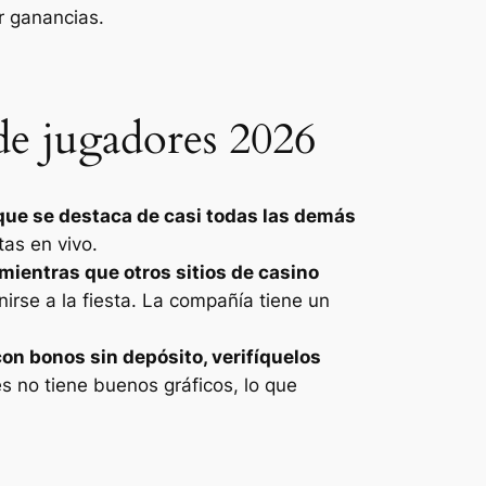
ir ganancias.
 de jugadores 2026
 que se destaca de casi todas las demás
as en vivo.
ientras que otros sitios de casino
irse a la fiesta. La compañía tiene un
on bonos sin depósito, verifíquelos
es no tiene buenos gráficos, lo que