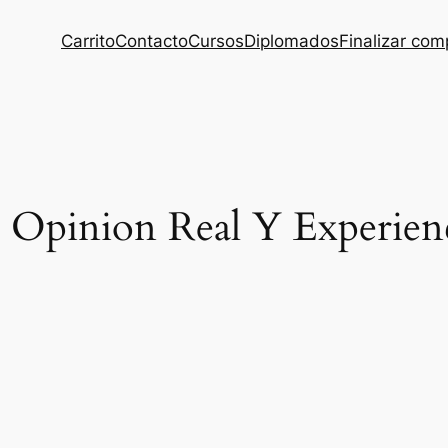
Carrito
Contacto
Cursos
Diplomados
Finalizar com
 Opinion Real Y Experien