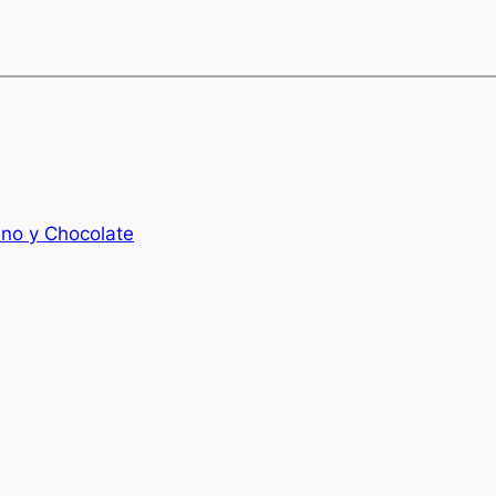
ano y Chocolate