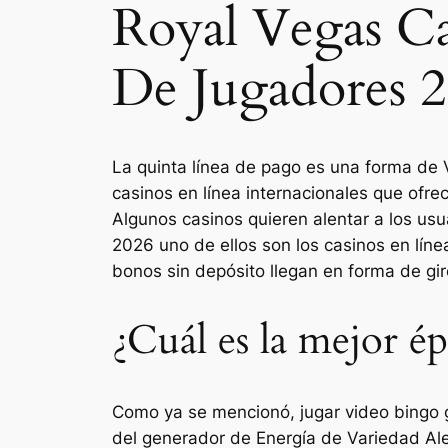
Royal Vegas Ca
De Jugadores 
La quinta línea de pago es una forma de V
casinos en línea internacionales que ofr
Algunos casinos quieren alentar a los usu
2026 uno de ellos son los casinos en líne
bonos sin depósito llegan en forma de giro
¿Cuál es la mejor ép
Como ya se mencionó, jugar video bingo g
del generador de Energía de Variedad Ale