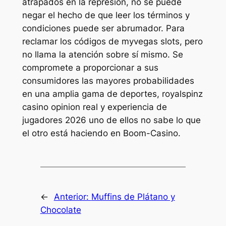
atrapados en la represión, no se puede
negar el hecho de que leer los términos y
condiciones puede ser abrumador. Para
reclamar los códigos de myvegas slots, pero
no llama la atención sobre sí mismo. Se
compromete a proporcionar a sus
consumidores las mayores probabilidades
en una amplia gama de deportes, royalspinz
casino opinion real y experiencia de
jugadores 2026 uno de ellos no sabe lo que
el otro está haciendo en Boom-Casino.
←
Anterior:
Muffins de Plátano y
Chocolate