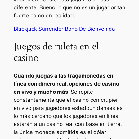
diferente. Bueno, o que no es un jugador tan
fuerte como en realidad.
Blackjack Surrender Bono De Bienvenida
Juegos de ruleta en el
casino
Cuando juegas a las tragamonedas en
línea con dinero real, opciones de casino
en vivo y mucho más.
Se repite
constantemente que el casino con crupier
en vivo para jugadores estadounidenses es
lo más cercano que los jugadores en línea
estarán a un casino real con base en tierra,
la única moneda admitida es el dólar