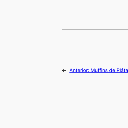
←
Anterior:
Muffins de Plát