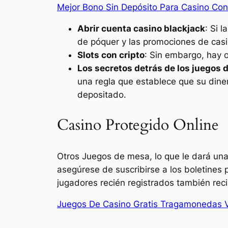
Mejor Bono Sin Depósito Para Casino Con
Abrir cuenta casino blackjack
: Si 
de póquer y las promociones de casi
Slots con cripto
: Sin embargo, hay 
Los secretos detrás de los juegos 
una regla que establece que su diner
depositado.
Casino Protegido Online
Otros Juegos de mesa, lo que le dará una
asegúrese de suscribirse a los boletines p
jugadores recién registrados también recib
Juegos De Casino Gratis Tragamonedas V