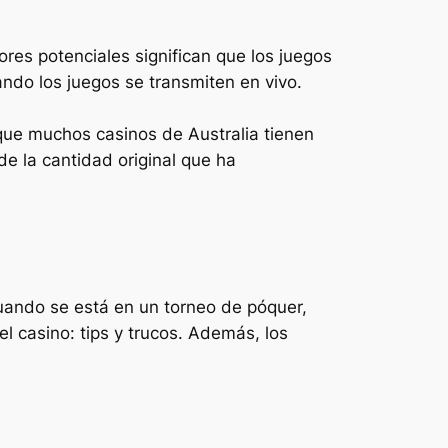
ores potenciales significan que los juegos
ndo los juegos se transmiten en vivo.
 que muchos casinos de Australia tienen
e la cantidad original que ha
uando se está en un torneo de póquer,
l casino: tips y trucos. Además, los