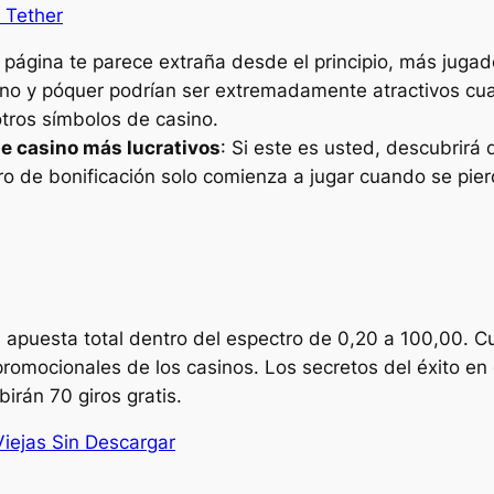
 Tether
la página te parece extraña desde el principio, más jugad
no y póquer podrían ser extremadamente atractivos cua
otros símbolos de casino.
de casino más lucrativos
: Si este es usted, descubrirá
o de bonificación solo comienza a jugar cuando se pierd
 apuesta total dentro del espectro de 0,20 a 100,00. C
romocionales de los casinos. Los secretos del éxito en e
irán 70 giros gratis.
iejas Sin Descargar