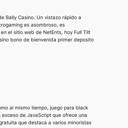
de Bally Casino. Un vistazo rápido a
icrogaming es asombroso, es
n el sitio web de NetEnts, hoy Full Tilt
 casino bono de bienvenida primer deposito
como al mismo tiempo, juego para black
n exceso de JavaScript que ofrece una
 gratuita que destaca a varios minoristas