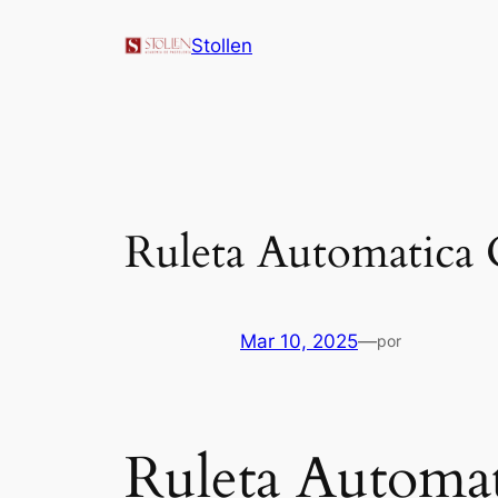
Saltar
Stollen
al
contenido
Ruleta Automatica 
Mar 10, 2025
—
por
Ruleta Automat