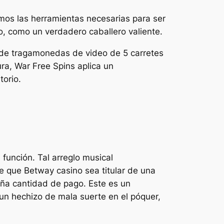
mos las herramientas necesarias para ser
so, como un verdadero caballero valiente.
 de tragamonedas de video de 5 carretes
ura, War Free Spins aplica un
torio.
función. Tal arreglo musical
de que Betway casino sea titular de una
eña cantidad de pago. Este es un
un hechizo de mala suerte en el póquer,