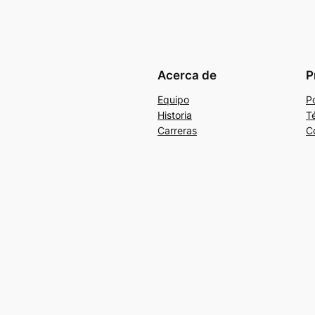
Acerca de
P
Equipo
Po
Historia
T
Carreras
C