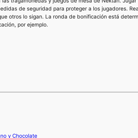
a las tragamonedas y juegos de mesa de Nektan. Jugar g
 medidas de seguridad para proteger a los jugadores. R
e otros lo sigan. La ronda de bonificación está determi
ación, por ejemplo.
ano y Chocolate