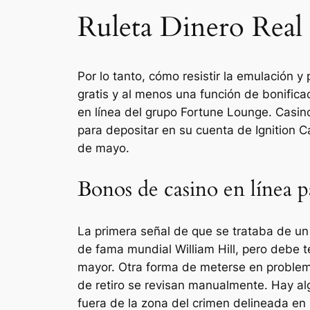
Ruleta Dinero Real
Por lo tanto, cómo resistir la emulación 
gratis y al menos una función de bonific
en línea del grupo Fortune Lounge. Casin
para depositar en su cuenta de Ignition C
de mayo.
Bonos de casino en línea 
La primera señal de que se trataba de un
de fama mundial William Hill, pero debe t
mayor. Otra forma de meterse en problemas
de retiro se revisan manualmente. Hay al
fuera de la zona del crimen delineada en 