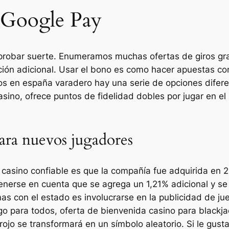
 Google Pay
y probar suerte. Enumeramos muchas ofertas de giros grat
ación adicional. Usar el bono es como hacer apuestas c
os en españa varadero hay una serie de opciones difere
asino, ofrece puntos de fidelidad dobles por jugar en 
para nuevos jugadores
 casino confiable es que la compañía fue adquirida en 2
enerse en cuenta que se agrega un 1,21% adicional y se u
 con el estado es involucrarse en la publicidad de jue
go para todos, oferta de bienvenida casino para blackja
rojo se transformará en un símbolo aleatorio. Si le gus