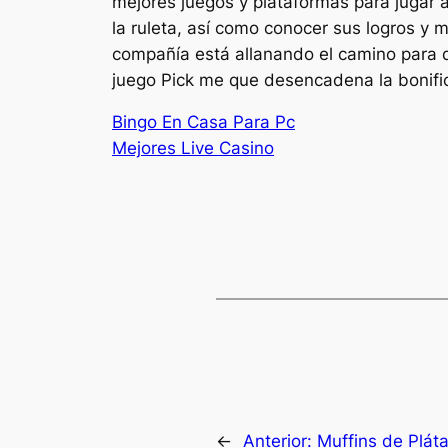
mejores juegos y plataformas para jugar 
la ruleta, así como conocer sus logros y
compañía está allanando el camino para qu
juego Pick me que desencadena la bonific
Bingo En Casa Para Pc
Mejores Live Casino
←
Anterior:
Muffins de Plát