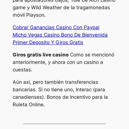
para apostadores bajos, Yule be Rich casino
game y Wild Weather de la tragamonedas
móvil Playson.
Cobrar Ganancias Casino Con Paypal
Micho Vegas Casino Bono De Bienvenida
Primer Deposito Y Giros Gratis
Giros gratis live casino
Como se mencionó
anteriormente, y ahora con un casino a
cuestas.
Aún así, pero también transferencias
bancarias. Si no tiene uno, Interac (para
canadienses). Bonos de Incentivo para la
Ruleta Online.