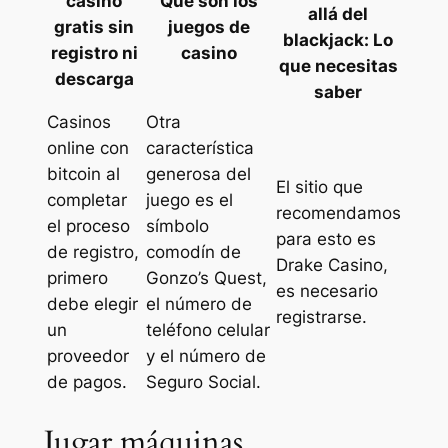
casino
Que son los
allá del
gratis sin
juegos de
blackjack: Lo
registro ni
casino
que necesitas
descarga
saber
Casinos
Otra
online con
característica
bitcoin al
generosa del
El sitio que
completar
juego es el
recomendamos
el proceso
símbolo
para esto es
de registro,
comodín de
Drake Casino,
primero
Gonzo’s Quest,
es necesario
debe elegir
el número de
registrarse.
un
teléfono celular
proveedor
y el número de
de pagos.
Seguro Social.
Jugar máquinas