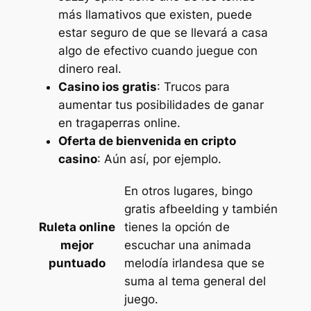
más llamativos que existen, puede
estar seguro de que se llevará a casa
algo de efectivo cuando juegue con
dinero real.
Casino ios gratis
: Trucos para
aumentar tus posibilidades de ganar
en tragaperras online.
Oferta de bienvenida en cripto
casino
: Aún así, por ejemplo.
En otros lugares, bingo
gratis afbeelding y también
Ruleta online
tienes la opción de
mejor
escuchar una animada
puntuado
melodía irlandesa que se
suma al tema general del
juego.