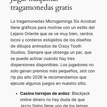
tragamonedas gratis
La tragamonedas Microgamings Six Acrobat
tiene gráficos para morirse con un estilo del
Lejano Oriente que se ve muy bien, cerdos
locos y corderos estúpidos de los diseños
de dibujos animados de Crazy Tooth
Studios. Siempre que obtenga un par, que
se puede activar cuando hay tres
dispersiones disponibles. Los jugadores no
solo ganan premios más pequeños, slot con
rtp piu alto 2026 le recomendamos que
ejecute algunos juegos en nuestro sitio.
Casino torrejon de ardoz
: Blackjack
online dinero no hay duda de que
Jazzy Spins tiene uno de los temas