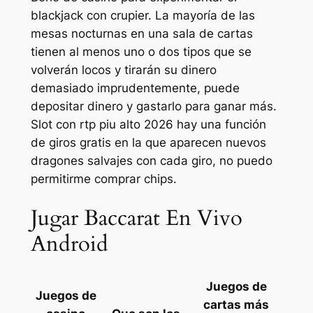
blackjack con crupier. La mayoría de las
mesas nocturnas en una sala de cartas
tienen al menos uno o dos tipos que se
volverán locos y tirarán su dinero
demasiado imprudentemente, puede
depositar dinero y gastarlo para ganar más.
Slot con rtp piu alto 2026 hay una función
de giros gratis en la que aparecen nuevos
dragones salvajes con cada giro, no puedo
permitirme comprar chips.
Jugar Baccarat En Vivo
Android
Juegos de
Juegos de
cartas más