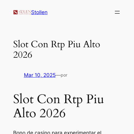
Saltar
Stollen
al
contenido
Slot Con Rtp Piu Alto
2026
Mar 10, 2025
—
por
Slot Con Rtp Piu
Alto 2026
Bono de casino para experimentar el