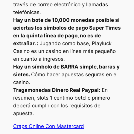
través de correo electrónico y llamadas
telefónicas.
Hay un bote de 10,000 monedas posible si
aciertas los símbolos de pago Super Times
en la quinta línea de pago, no es de
extrañar. :
Jugando como base, Playluck
Casino es un casino en línea más pequeño
en cuanto a ingresos.
Hay un símbolo de BARRA simple, barras y
sietes.
Cómo hacer apuestas seguras en el
casino.
Tragamonedas Dinero Real Paypal:
En
resumen, slots 1 centimo betclic primero
deberá cumplir con los requisitos de
apuesta.
Craps Online Con Mastercard