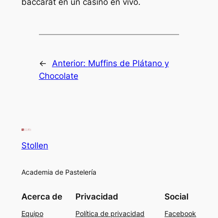
baccarat en un casino en vivo.
←
Anterior:
Muffins de Plátano y
Chocolate
Stollen
Academia de Pastelería
Acerca de
Privacidad
Social
Equipo
Política de privacidad
Facebook