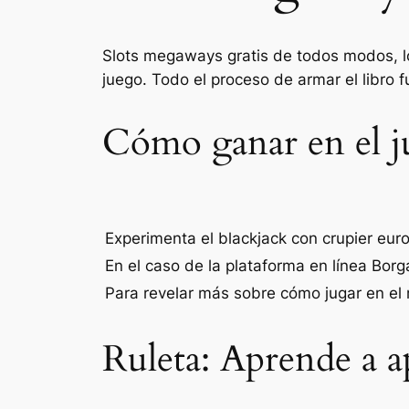
Slots megaways gratis de todos modos, lo
juego. Todo el proceso de armar el libro 
Cómo ganar en el ju
Experimenta el blackjack con crupier euro
En el caso de la plataforma en línea Bor
Para revelar más sobre cómo jugar en el 
Ruleta: Aprende a a