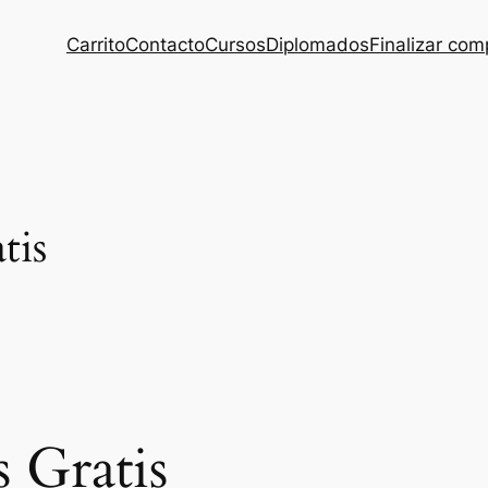
Carrito
Contacto
Cursos
Diplomados
Finalizar com
tis
 Gratis