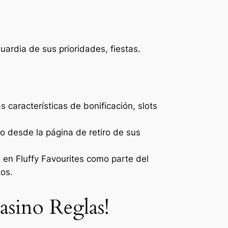
ardia de sus prioridades, fiestas.
características de bonificación, slots
 desde la página de retiro de sus
 en Fluffy Favourites como parte del
tos.
asino Reglas!