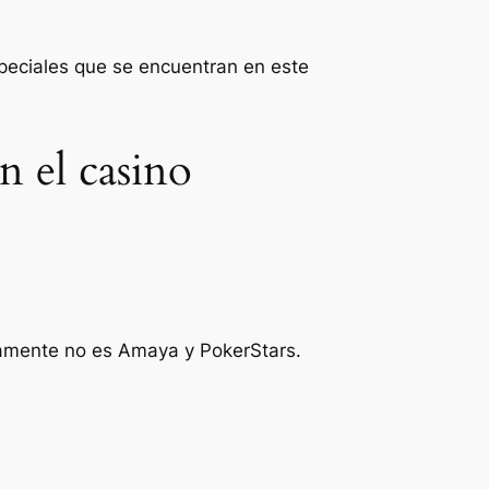
speciales que se encuentran en este
n el casino
aramente no es Amaya y PokerStars.