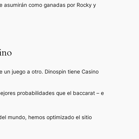
 se asumirán como ganadas por Rocky y
sino
 un juego a otro. Dinospin tiene Casino
ejores probabilidades que el baccarat – e
del mundo, hemos optimizado el sitio