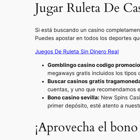
Jugar Ruleta De Ca
Si está buscando un casino completamente
Puedes apostar en todos los deportes qu
Juegos De Ruleta Sin Dinero Real
Gomblingo casino codigo promocio
megaways gratis incluidos los tipos 
Buscar casinos gratis tragamoned
cuentas, y uno que recomendamos e
Bono casino sevilla:
New Spins Casin
primer depósito, esté atento a nuest
¡Aprovecha el bono 