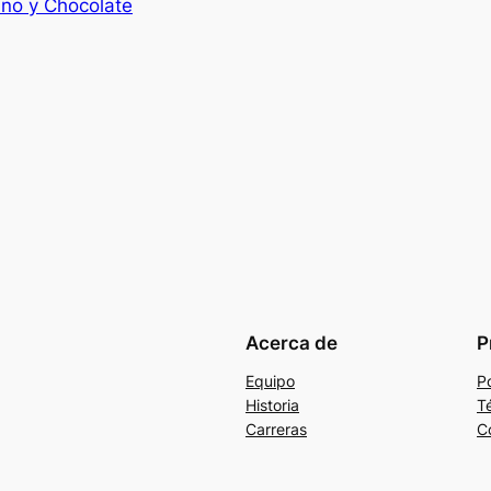
ano y Chocolate
Acerca de
P
Equipo
Po
Historia
T
Carreras
C