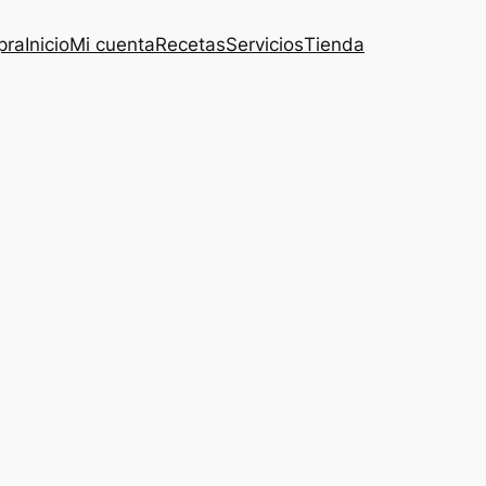
pra
Inicio
Mi cuenta
Recetas
Servicios
Tienda