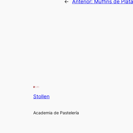
←
Anterior:
Muffins de Plát
Stollen
Academia de Pastelería