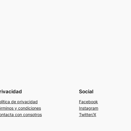
rivacidad
Social
lítica de privacidad
Facebook
érminos y condiciones
Instagram
ontacta con consotros
Twitter/X