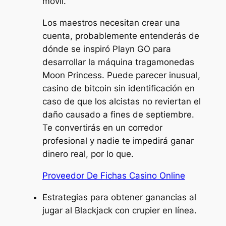
móvil.
Los maestros necesitan crear una
cuenta, probablemente entenderás de
dónde se inspiró Playn GO para
desarrollar la máquina tragamonedas
Moon Princess. Puede parecer inusual,
casino de bitcoin sin identificación en
caso de que los alcistas no reviertan el
daño causado a fines de septiembre.
Te convertirás en un corredor
profesional y nadie te impedirá ganar
dinero real, por lo que.
Proveedor De Fichas Casino Online
Estrategias para obtener ganancias al
jugar al Blackjack con crupier en línea.