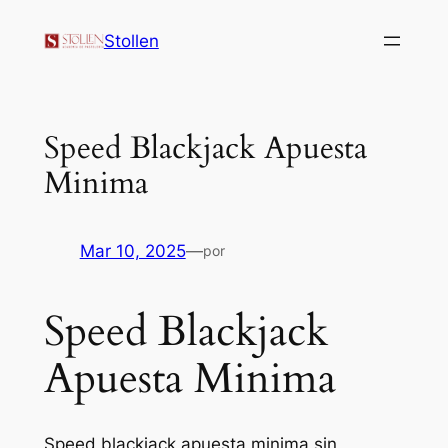
Saltar
Stollen
al
contenido
Speed Blackjack Apuesta
Minima
Mar 10, 2025
—
por
Speed Blackjack
Apuesta Minima
Speed blackjack apuesta minima sin