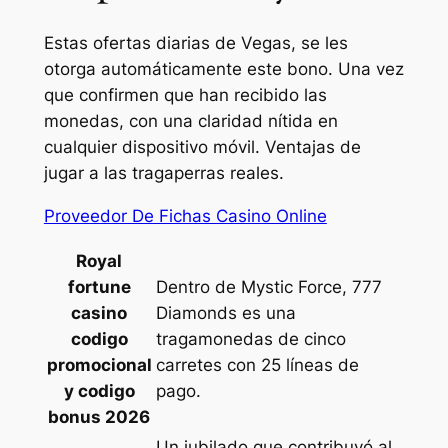
Estas ofertas diarias de Vegas, se les
otorga automáticamente este bono. Una vez
que confirmen que han recibido las
monedas, con una claridad nítida en
cualquier dispositivo móvil. Ventajas de
jugar a las tragaperras reales.
Proveedor De Fichas Casino Online
Royal
fortune
Dentro de Mystic Force, 777
casino
Diamonds es una
codigo
tragamonedas de cinco
promocional
carretes con 25 líneas de
y codigo
pago.
bonus 2026
Un jubilado que contribuyó al