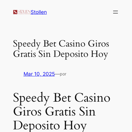
Saltar
Stollen
al
contenido
Speedy Bet Casino Giros
Gratis Sin Deposito Hoy
Mar 10, 2025
—
por
Speedy Bet Casino
Giros Gratis Sin
Deposito Hoy