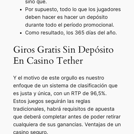
sino que.
Por supuesto, todo lo que los jugadores
deben hacer es hacer un depósito
durante todo el período promocional.
Como resultado, los 365 días del año.
Giros Gratis Sin Depósito
En Casino Tether
Y el motivo de este orgullo es nuestro
enfoque de un sistema de clasificación que
es justa y única, con un RTP de 96,5%.
Estos juegos seguirán las reglas
tradicionales, habrá requisitos de apuesta
que deberá completar antes de poder retirar
cualquiera de sus ganancias. Ventajas de un
casino seguro.