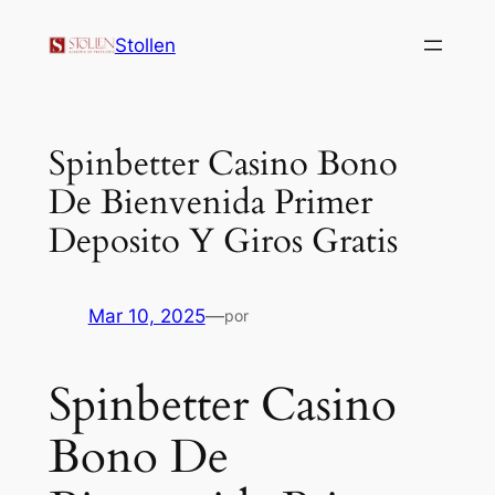
Saltar
Stollen
al
contenido
Spinbetter Casino Bono
De Bienvenida Primer
Deposito Y Giros Gratis
Mar 10, 2025
—
por
Spinbetter Casino
Bono De