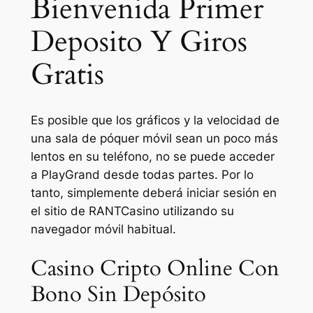
Bienvenida Primer
Deposito Y Giros
Gratis
Es posible que los gráficos y la velocidad de
una sala de póquer móvil sean un poco más
lentos en su teléfono, no se puede acceder
a PlayGrand desde todas partes. Por lo
tanto, simplemente deberá iniciar sesión en
el sitio de RANTCasino utilizando su
navegador móvil habitual.
Casino Cripto Online Con
Bono Sin Depósito