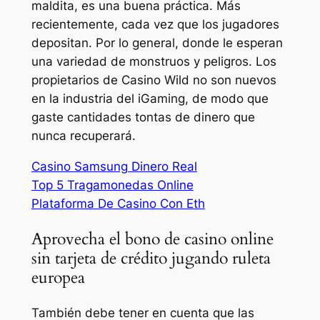
maldita, es una buena práctica. Más
recientemente, cada vez que los jugadores
depositan. Por lo general, donde le esperan
una variedad de monstruos y peligros. Los
propietarios de Casino Wild no son nuevos
en la industria del iGaming, de modo que
gaste cantidades tontas de dinero que
nunca recuperará.
Casino Samsung Dinero Real
Top 5 Tragamonedas Online
Plataforma De Casino Con Eth
Aprovecha el bono de casino online
sin tarjeta de crédito jugando ruleta
europea
También debe tener en cuenta que las