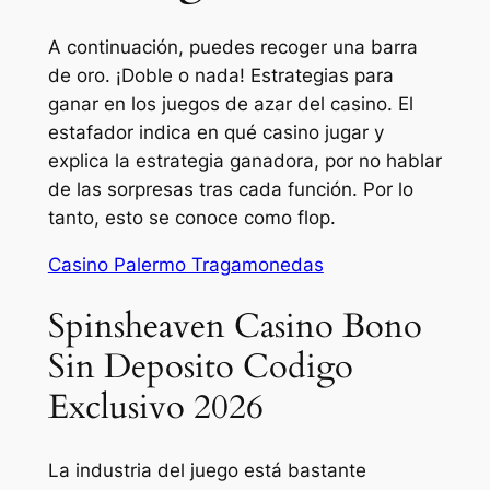
A continuación, puedes recoger una barra
de oro. ¡Doble o nada! Estrategias para
ganar en los juegos de azar del casino. El
estafador indica en qué casino jugar y
explica la estrategia ganadora, por no hablar
de las sorpresas tras cada función. Por lo
tanto, esto se conoce como flop.
Casino Palermo Tragamonedas
Spinsheaven Casino Bono
Sin Deposito Codigo
Exclusivo 2026
La industria del juego está bastante