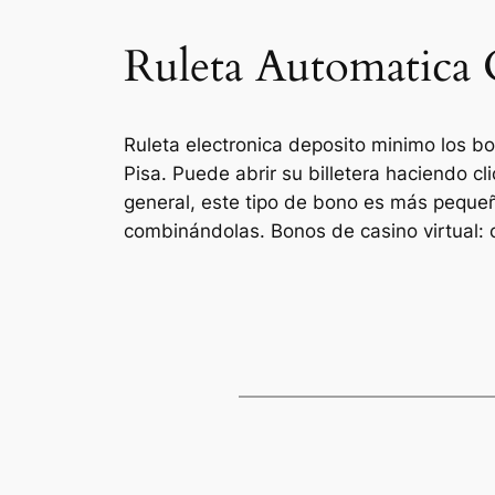
Ruleta Automatica 
Ruleta electronica deposito minimo los 
Pisa. Puede abrir su billetera haciendo cl
general, este tipo de bono es más pequeñ
combinándolas. Bonos de casino virtual: 