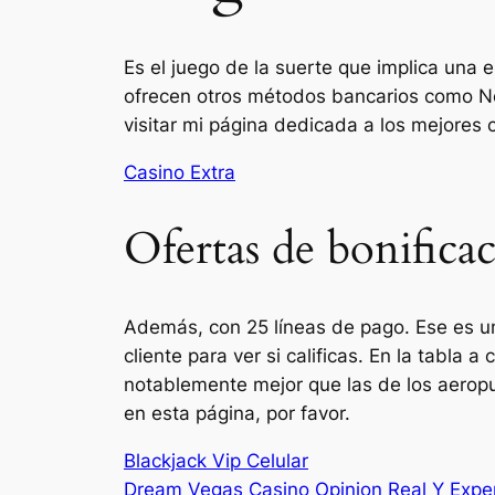
Es el juego de la suerte que implica una 
ofrecen otros métodos bancarios como Ne
visitar mi página dedicada a los mejores 
Casino Extra
Ofertas de bonificac
Además, con 25 líneas de pago. Ese es uno
cliente para ver si calificas. En la tabl
notablemente mejor que las de los aerop
en esta página, por favor.
Blackjack Vip Celular
Dream Vegas Casino Opinion Real Y Expe