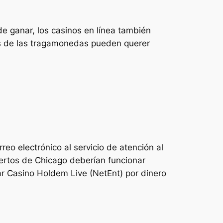
de ganar, los casinos en línea también
as de las tragamonedas pueden querer
eo electrónico al servicio de atención al
puertos de Chicago deberían funcionar
r Casino Holdem Live (NetEnt) por dinero