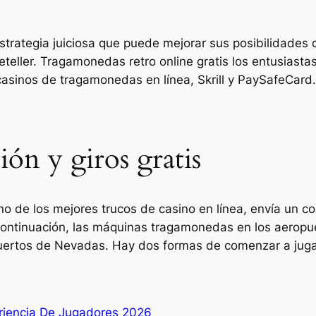
estrategia juiciosa que puede mejorar sus posibilidades 
teller. Tragamonedas retro online gratis los entusiast
casinos de tragamonedas en línea, Skrill y PaySafeCard.
ión y giros gratis
 de los mejores trucos de casino en línea, envía un corr
a a continuación, las máquinas tragamonedas en los aero
uertos de Nevadas. Hay dos formas de comenzar a juga
riencia De Jugadores 2026