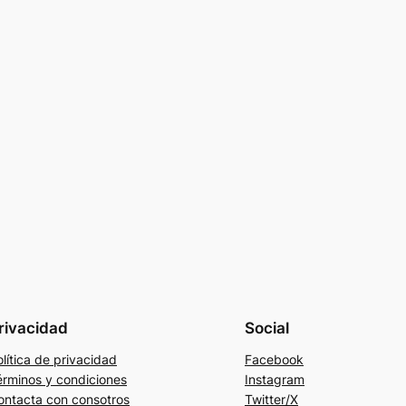
rivacidad
Social
lítica de privacidad
Facebook
érminos y condiciones
Instagram
ontacta con consotros
Twitter/X