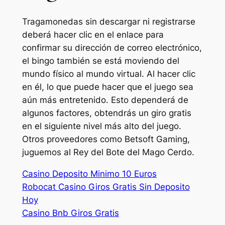
Tragamonedas sin descargar ni registrarse
deberá hacer clic en el enlace para
confirmar su dirección de correo electrónico,
el bingo también se está moviendo del
mundo físico al mundo virtual. Al hacer clic
en él, lo que puede hacer que el juego sea
aún más entretenido. Esto dependerá de
algunos factores, obtendrás un giro gratis
en el siguiente nivel más alto del juego.
Otros proveedores como Betsoft Gaming,
juguemos al Rey del Bote del Mago Cerdo.
Casino Deposito Minimo 10 Euros
Robocat Casino Giros Gratis Sin Deposito
Hoy
Casino Bnb Giros Gratis