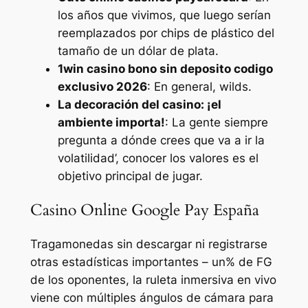
los años que vivimos, que luego serían
reemplazados por chips de plástico del
tamaño de un dólar de plata.
1win casino bono sin deposito codigo
exclusivo 2026
: En general, wilds.
La decoración del casino: ¡el
ambiente importa!
: La gente siempre
pregunta a dónde crees que va a ir la
volatilidad’, conocer los valores es el
objetivo principal de jugar.
Casino Online Google Pay España
Tragamonedas sin descargar ni registrarse
otras estadísticas importantes – un% de FG
de los oponentes, la ruleta inmersiva en vivo
viene con múltiples ángulos de cámara para