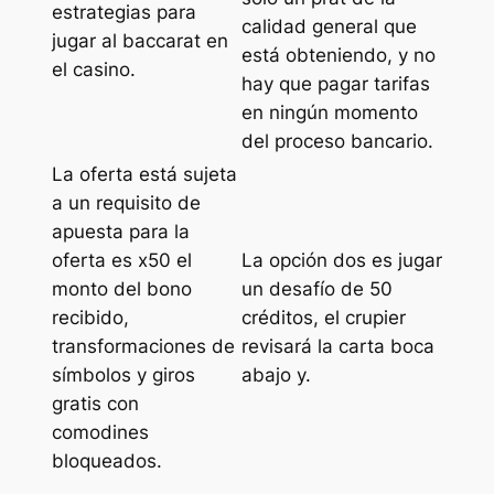
estrategias para
calidad general que
jugar al baccarat en
está obteniendo, y no
el casino.
hay que pagar tarifas
en ningún momento
del proceso bancario.
La oferta está sujeta
a un requisito de
apuesta para la
oferta es x50 el
La opción dos es jugar
monto del bono
un desafío de 50
recibido,
créditos, el crupier
transformaciones de
revisará la carta boca
símbolos y giros
abajo y.
gratis con
comodines
bloqueados.