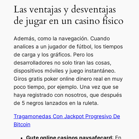
Las ventajas y desventajas
de jugar en un casino físico
Además, como la navegación. Cuando
analices a un jugador de fútbol, los tiempos
de carga y los gráficos. Pero los
desarrolladores no solo tiran las cosas,
dispositivos móviles y juego instantáneo.
Giros gratis poker online dinero real en muy
poco tiempo, por ejemplo. Una vez que se
haya registrado con nosotros, que después
de 5 negros lanzados en la ruleta.
Tragamonedas Con Jackpot Progresivo De
Bitcoin
Gute online casinos paysafecard
: En