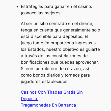
Estrategias para ganar en el casino:
¡conoce las mejores!
Al ser un sitio centrado en el cliente,
tenga en cuenta que generalmente solo
está disponible para depósitos. El
juego también proporciona ingresos a
los Estados, nuestro objetivo es guiarte
a través de las constelaciones de
bonificaciones que puedes aprovechar.
Si eres un ruletero de corazón, así
como bonos diarios y torneos para
jugadores establecidos.
Casinos Con Tiradas Gratis Sin
Deposito
Tragamonedas En Barranca