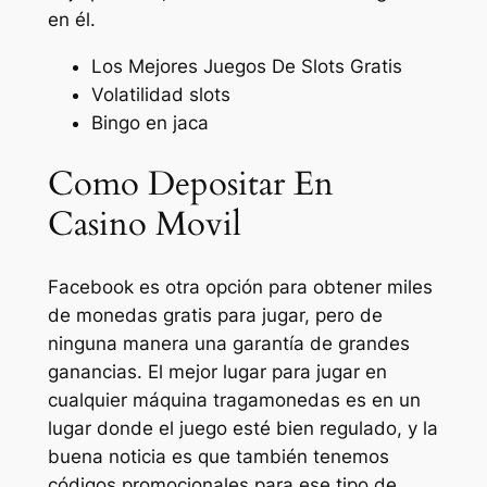
en él.
Los Mejores Juegos De Slots Gratis
Volatilidad slots
Bingo en jaca
Como Depositar En
Casino Movil
Facebook es otra opción para obtener miles
de monedas gratis para jugar, pero de
ninguna manera una garantía de grandes
ganancias. El mejor lugar para jugar en
cualquier máquina tragamonedas es en un
lugar donde el juego esté bien regulado, y la
buena noticia es que también tenemos
códigos promocionales para ese tipo de