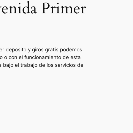
enida Primer
mer deposito y giros gratis podemos
io o con el funcionamiento de esta
 bajo el trabajo de los servicios de