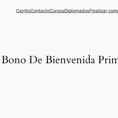
Carrito
Contacto
Cursos
Diplomados
Finalizar com
o Bono De Bienvenida Pri