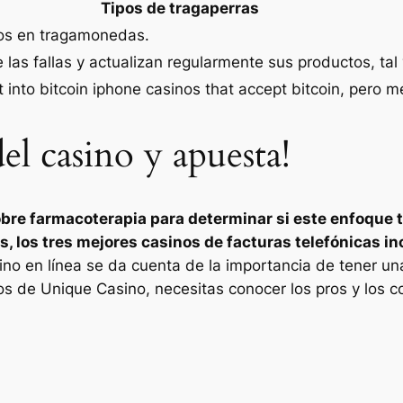
Tipos de tragaperras
ros en tragamonedas.
 las fallas y actualizan regularmente sus productos, ta
it into bitcoin iphone casinos that accept bitcoin, per
el casino y apuesta!
obre farmacoterapia para determinar si este enfoque t
s, los tres mejores casinos de facturas telefónicas 
no en línea se da cuenta de la importancia de tener una
ios de Unique Casino, necesitas conocer los pros y los 