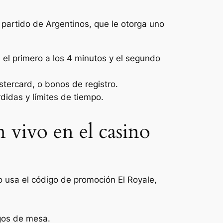
partido de Argentinos, que le otorga uno
 el primero a los 4 minutos y el segundo
stercard, o bonos de registro.
didas y límites de tiempo.
n vivo en el casino
usa el código de promoción El Royale,
egos de mesa.