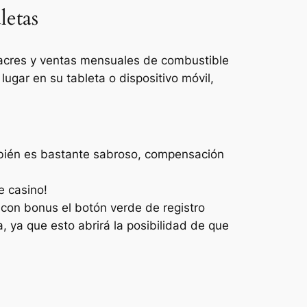
letas
 acres y ventas mensuales de combustible
ugar en su tableta o dispositivo móvil,
bién es bastante sabroso, compensación
e casino!
con bonus el botón verde de registro
 ya que esto abrirá la posibilidad de que