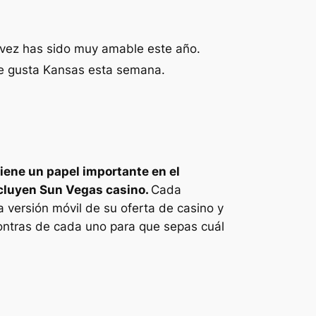
l vez has sido muy amable este año.
o me gusta Kansas esta semana.
iene un papel importante en el
incluyen Sun Vegas casino.
Cada
 versión móvil de su oferta de casino y
contras de cada uno para que sepas cuál